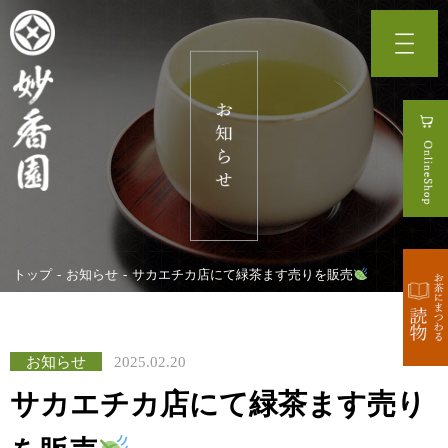
トップ
お知らせ
サカエチカ店にて緑茶ます売りを販売
お知らせ
2025.02.20
サカエチカ店にて緑茶ます売り